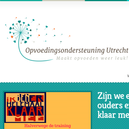
Zijn we
ouders e
klaar me