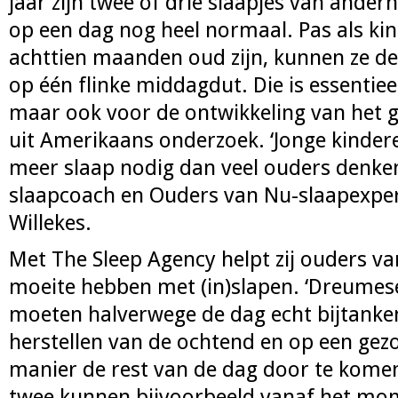
jaar zijn twee of drie slaapjes van ander
op een dag nog heel normaal. Pas als kind
achttien maanden oud zijn, kunnen ze 
op één flinke middagdut. Die is essentiee
maar ook voor de ontwikkeling van het g
uit Amerikaans onderzoek. ‘Jonge kinder
meer slaap nodig dan veel ouders denken
slaapcoach en Ouders van Nu-slaapexpe
Willekes.
Met The Sleep Agency helpt zij ouders va
moeite hebben met (in)slapen. ‘Dreumes
moeten halverwege de dag echt bijtanke
herstellen van de ochtend en op een ge
manier de rest van de dag door te kome
twee kunnen bijvoorbeeld vanaf het mom