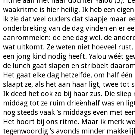
ritme aan met haar dochter Yalou (3): ‘Ee
waakritme is hier heilig. Ik heb een eig
ik zie dat veel ouders dat slaapje maar ee
onderbreking van de dag vinden en er e
aanrommelen: de ene dag wel, de andere 
wat uitkomt. Ze weten niet hoeveel rust
een jong kind nodig heeft. Yalou wéét g
de lunch gaat slapen en stribbelt daarom
Het gaat elke dag hetzelfde, om half één l
slaapt ze, als het aan haar ligt, twee tot
Ik deed het ook zo bij haar zus. Die sliep
middag tot ze ruim drieënhalf was en lig
nog steeds vaak ’s middags even met een
Het hoort bij ons ritme. Maar ik merk we
tegenwoordig ’s avonds minder makkelijk