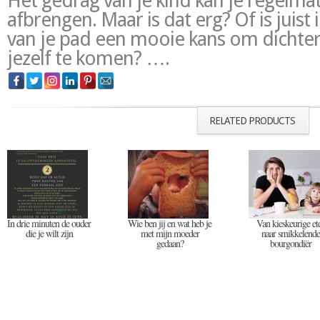
Het gedrag van je kind kan je regelmat
afbrengen. Maar is dat erg? Of is juist
van je pad een mooie kans om dichter b
jezelf te komen? ….
RELATED PRODUCTS
In drie minuten de ouder
Wie ben jij en wat heb je
Van kieskeurige et
die je wilt zijn
met mijn moeder
naar smikkelende
gedaan?
bourgondiër